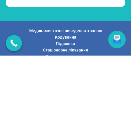
Медикаментозне виведення з запою
Кодування
Підшивка
Стаціонарне лікування
Виїзд лікаря додому
Консультація психотерапевта
Послуги нарколога
Контакти
Клініка лікування залежностей Pro Detox 2026 © Всі права
захищено | Розробка сайту
moongallery.pp.ua